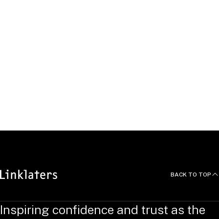
„Rechtsentwicklungen 2023: Rechtsentwicklungen im
Versicherungsrecht 2023“, DB Beilage 3 2023, 58-60
(together with Thomas Broichhausen, Wolfgang Krauel and
Frederik Winter)
„Finanzaufsichtsrechtliche Anforderungen an die IT-
Sicherheit“, Deutscher AnwaltSpiegel Spezial 2023, 12-14
(together with Florian Reul)
„Rechtsentwicklungen 2022: Rechtsentwicklungen im
Bankaufsichtsrecht“, DB Beilage 3 2022, 55-57 (together
with Andreas Dehio)
BACK TO TOP
Inspiring confidence and trust as the