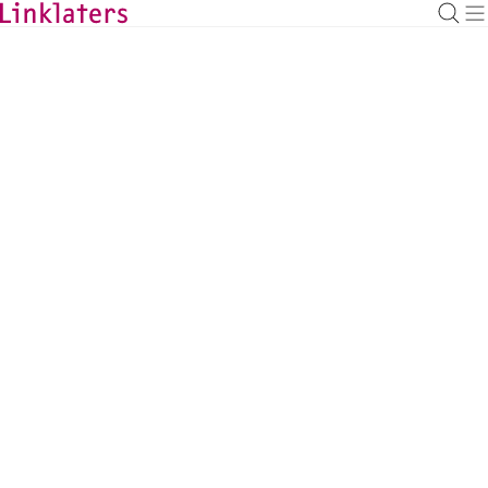
BACK TO EXPERTS
Pascal Mildahn
Financial Regulation Counsel, Frankfurt
pascal.mildahn@linklaters.com
+49 6971003366
Germany